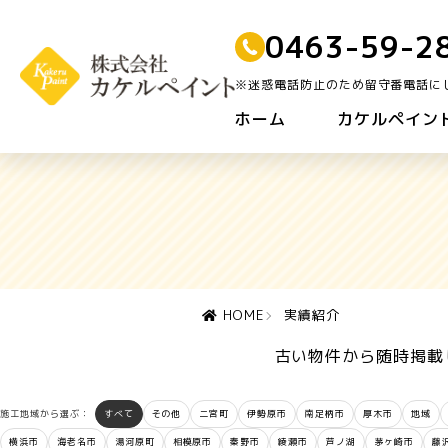
0463-59-2
※迷惑電話防止のため留守番電話に
ホーム
カケルペイン
HOME
実績紹介
古い物件から随時掲載し
施工地域から選ぶ：
すべて
その他
二宮町
伊勢原市
南足柄市
厚木市
地域
横浜市
海老名市
湯河原町
相模原市
秦野市
綾瀬市
芦ノ湖
茅ヶ崎市
藤