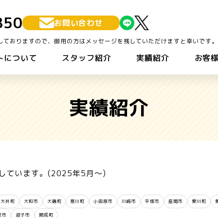
850
お問い合わせ
しておりますので、御用の方はメッセージを残していただけますと幸いです。
トについて
スタッフ紹介
実績紹介
お客
実績紹介
ています。(2025年5月～)
大井町
大和市
大磯町
寒川町
小田原市
川崎市
平塚市
座間市
愛川町
沢市
逗子市
開成町