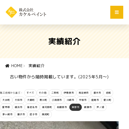
実績紹介
HOME
実績紹介
古い物件から随時掲載しています。(2025年5月～)
施工地域から選ぶ：
すべて
その他
二宮町
伊勢原市
南足柄市
厚木市
地域
大井町
大和市
大磯町
寒川町
小田原市
川崎市
平塚市
座間市
愛川町
愛甲郡
横浜市
海老名市
湯河原町
相模原市
秦野市
綾瀬市
芦ノ湖
茅ヶ崎市
藤沢市
逗子市
開成町