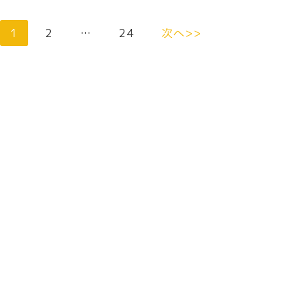
1
2
…
24
次へ>>