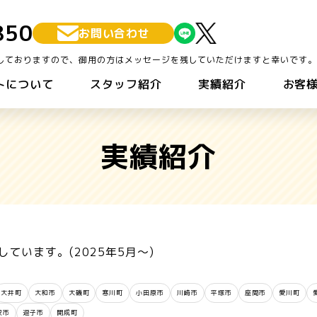
850
お問い合わせ
しておりますので、御用の方はメッセージを残していただけますと幸いです。
トについて
スタッフ紹介
実績紹介
お客
実績紹介
ています。(2025年5月～)
大井町
大和市
大磯町
寒川町
小田原市
川崎市
平塚市
座間市
愛川町
沢市
逗子市
開成町