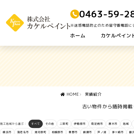
0463-59-2
※迷惑電話防止のため留守番電話に
ホーム
カケルペイン
HOME
実績紹介
古い物件から随時掲載し
施工地域から選ぶ：
すべて
その他
二宮町
伊勢原市
南足柄市
厚木市
地域
横浜市
海老名市
湯河原町
相模原市
秦野市
綾瀬市
芦ノ湖
茅ヶ崎市
藤